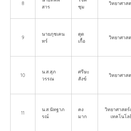
8
วิทยาศาสต
สาร
ชุม
นายภุชเคน
ตุด
9
วิทยาศาสต
ทร์
เกื้อ
น.ส.สุภ
ศรีษะ
10
วิทยาศาสต
วรรณ
สังข์
น.ส.นัทฐาภ
คง
วิทยาศาสตร์
11
รณ์
มาก
เทคโนโลย