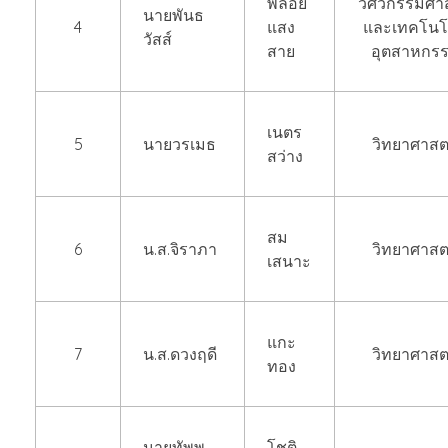
พลอย
วิศวกรรมศาส
นายพันธ
4
แสง
และเทคโนโ
วัสส์
สาย
อุตสาหกร
เนตร
5
นายวรเมธ
วิทยาศาสต
สว่าง
สม
6
น.ส.จิราภา
วิทยาศาสต
เสนาะ
แกะ
7
น.ส.ดวงฤดี
วิทยาศาสต
ทอง
นายทัพพ
โชติ