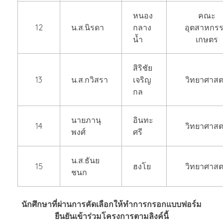
หนอง
คณะ
12
น.ส.นิรดา
กลาง
อุตสาหกร
น้ำ
เกษตร
สิริชัย
13
น.ส.กวิสรา
เจริญ
วิทยาศาสต
กล
นายภานุ
อินทะ
14
วิทยาศาสต
พงศ์
ศรี
น.ส.ธันย
15
ฮงโย
วิทยาศาสต
ชนก
นักศึกษาที่ผ่านการคัดเลือกให้ทำการกรอกแบบฟอร์ม
ยืนยันเข้าร่วมโครงการตามลิงค์นี้