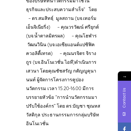
ของบริษัทที่นำวัตกรรมมาใช้ใน
ธุรกิจและประสบความสำเร็จ” โดย
– ดร.สมสิทธฺ์ มูลสถาน (บจ.เทอร์ม
เอ็นจิเนียริ่ง) – คุณวรวัฒน์ ศรียุกต์
(บจ.น้ำตาลมิตรผล) – คุณโฮฬาร
วัฒนวินิน (บจ.เอเซียแอนด์แปซิฟิค
ควอลิตี้เทรด) – คุณนรจิตร จิราง
ถูร (บจ.อินโนเวชั่น ไอที)ดำเนินการ
เสวนา โดยคุณชัชสรัญ กตัญญูคุนา
→
นนท์ ผู้จัดการโครงการคูปอง
นวัตกรรม เวลา 15.20-16.00 มีการ
Contact Us
บรรยายหัวข้อ “การนำนวัตกรรมมา
ปรับใช้องค์กร” โดย ดร.บัญชา ชุณหส
วัสดิกุล ประธานกรรมการกลุ่มบริษัท
อินโนเวชั่น