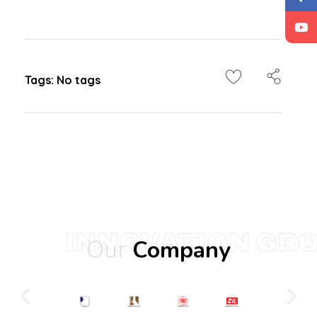
Tags: No tags
INNOVATION GR
Our
Company