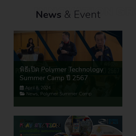
INNOVATION G
& Event
News
พิธีเปิด Polymer Technology
Summer Camp ปี 2567
April 8, 2024
News
,
Polymer Summer Camp