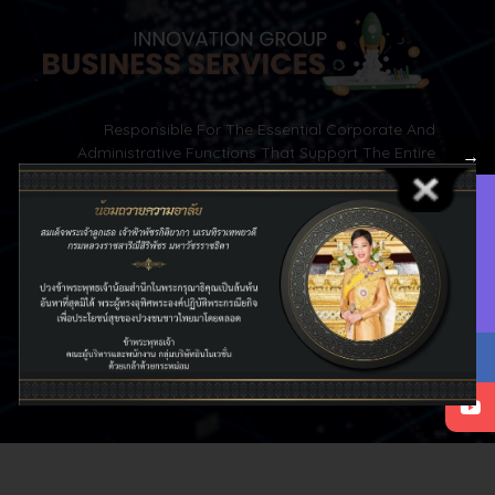
Responsible For The Essential Corporate And
Administrative Functions That Support The Entire
→
Group’s Operations. It Provides Key Business Services
Such As Finance, Human Resources, And Information
Contact Us
Technology. The Focus Is On Optimizing Internal
Processes To Enable The Core Business Units To
Operate Efficiently And Effectively.