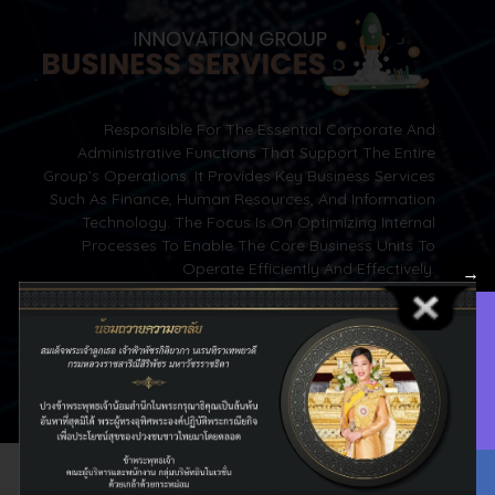
Responsible For The Essential Corporate And
Administrative Functions That Support The Entire
Group’s Operations. It Provides Key Business Services
Such As Finance, Human Resources, And Information
Technology. The Focus Is On Optimizing Internal
Processes To Enable The Core Business Units To
Operate Efficiently And Effectively.
→
Contact Us