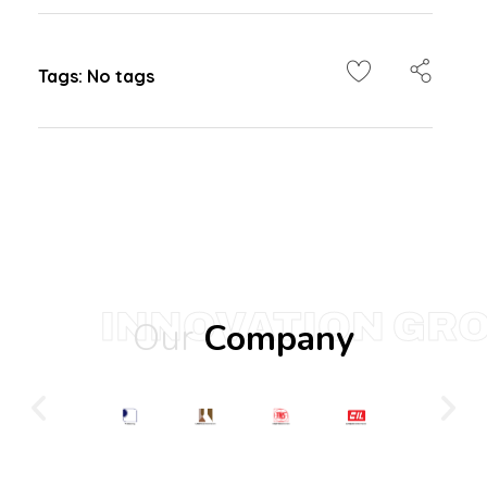
Tags: No tags
INNOVATION GR
Our
Company